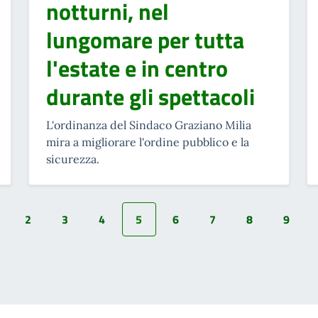
notturni, nel
lungomare per tutta
l'estate e in centro
durante gli spettacoli
L'ordinanza del Sindaco Graziano Milia
mira a migliorare l'ordine pubblico e la
sicurezza.
2
3
4
5
6
7
8
9