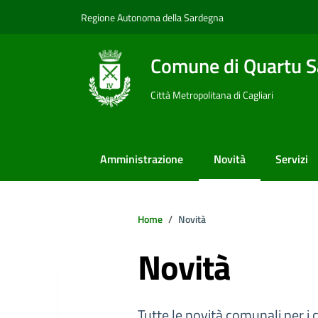
Vai ai contenuti
Vai al footer
Regione Autonoma della Sardegna
Comune di Quartu S
Città Metropolitana di Cagliari
Amministrazione
Novità
Servizi
Home
Novità
Novità
Tutte le novità comunali per i c