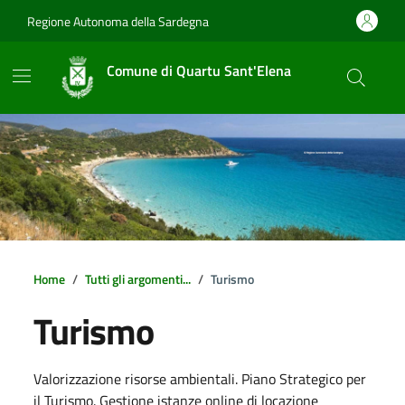
Vai ai contenuti
Vai al footer
Regione Autonoma della Sardegna
Comune di Quartu Sant'Elena
Home
Tutti gli argomenti...
Turismo
Turismo
Dettagli della notizia
Valorizzazione risorse ambientali. Piano Strategico per
il Turismo. Gestione istanze online di locazione