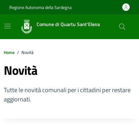
Vai ai contenuti
Vai al footer
Regione Autonoma della Sardegna
Comune di Quartu Sant'Elena
Home
Novità
Novità
Tutte le novità comunali per i cittadini per restare
aggiornati.