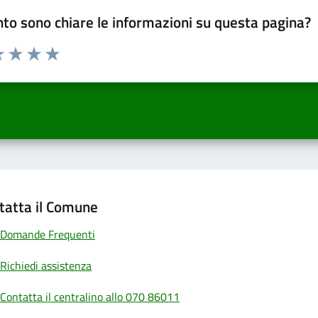
to sono chiare le informazioni su questa pagina?
a 1 a 5 stelle la pagina
 una stella su 5
luta 2 stelle su 5
Valuta 3 stelle su 5
Valuta 4 stelle su 5
Valuta 5 stelle su 5
tatta il Comune
Domande Frequenti
Richiedi assistenza
Contatta il centralino allo 070 86011