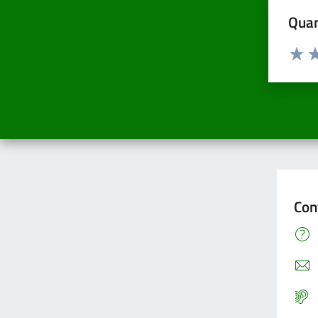
Quan
Valuta d
Valuta
Va
Con