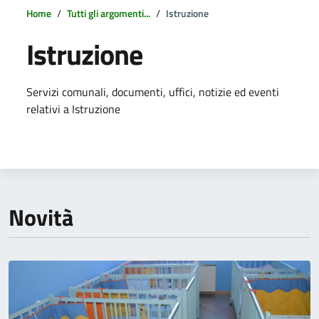
Home
Tutti gli argomenti...
Istruzione
Istruzione
Dettagli della notizia
Servizi comunali, documenti, uffici, notizie ed eventi
relativi a Istruzione
Novità