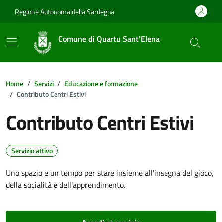
Vai ai contenuti
Vai al footer
Regione Autonoma della Sardegna
Comune di Quartu Sant'Elena
Home
Servizi
Educazione e formazione
Contributo Centri Estivi
Contributo Centri Estivi
Servizio attivo
Uno spazio e un tempo per stare insieme all'insegna del gioco,
della socialità e dell'apprendimento.