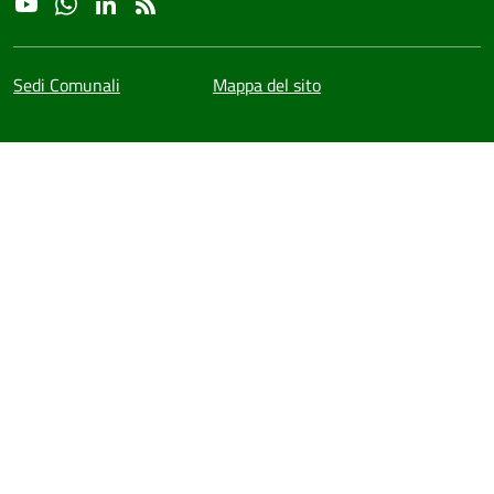
YouTube
Whatsapp
Linkedin
RSS
Sedi Comunali
Mappa del sito