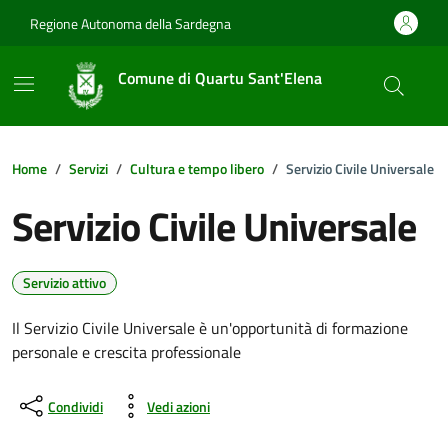
Vai ai contenuti
Vai al footer
Regione Autonoma della Sardegna
Comune di Quartu Sant'Elena
Home
Servizi
Cultura e tempo libero
Servizio Civile Universale
Servizio Civile Universale
Servizio attivo
Il Servizio Civile Universale è un'opportunità di formazione
personale e crescita professionale
Condividi
Vedi azioni