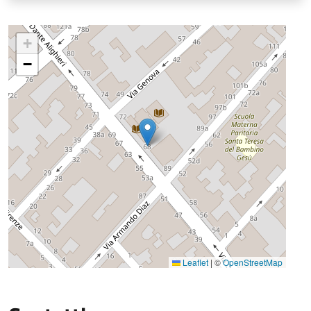
+
−
Leaflet
|
©
OpenStreetMap