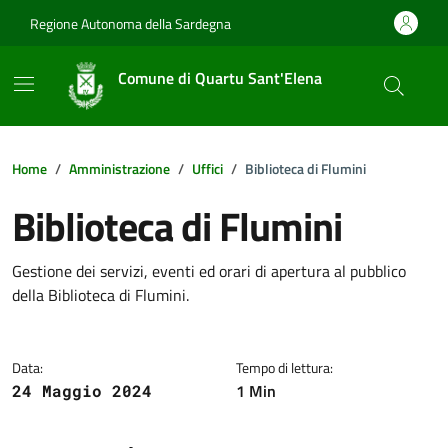
Vai ai contenuti
Vai al footer
Regione Autonoma della Sardegna
Comune di Quartu Sant'Elena
Home
Amministrazione
Uffici
Biblioteca di Flumini
Biblioteca di Flumini
Dettagli della notizia
Gestione dei servizi, eventi ed orari di apertura al pubblico
della Biblioteca di Flumini.
Data:
Tempo di lettura:
1 Min
24 Maggio 2024