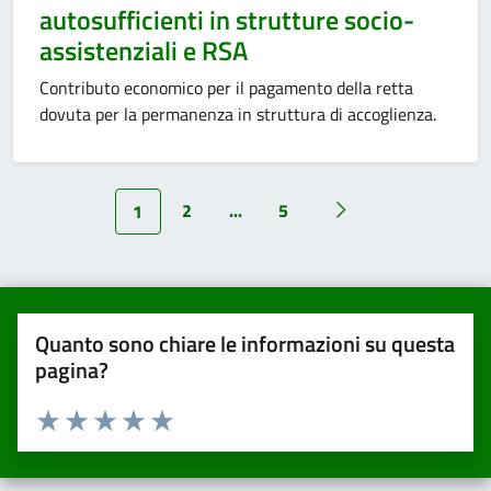
autosufficienti in strutture socio-
assistenziali e RSA
Contributo economico per il pagamento della retta
dovuta per la permanenza in struttura di accoglienza.
2
...
5
1
Quanto sono chiare le informazioni su questa
pagina?
Valuta da 1 a 5 stelle la pagina
Valuta una stella su 5
Valuta 2 stelle su 5
Valuta 3 stelle su 5
Valuta 4 stelle su 5
Valuta 5 stelle su 5