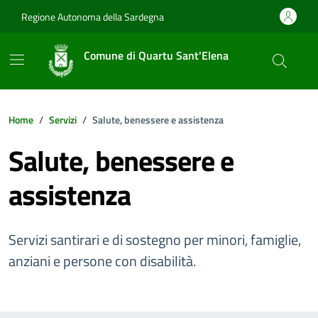
Vai ai contenuti
Vai al footer
Regione Autonoma della Sardegna
Comune di Quartu Sant'Elena
Home
Servizi
Salute, benessere e assistenza
Salute, benessere e
assistenza
Servizi santirari e di sostegno per minori, famiglie,
anziani e persone con disabilità.