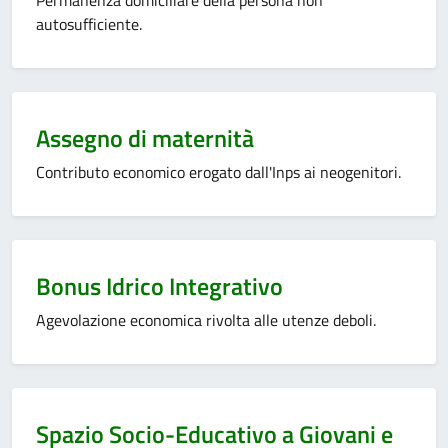
Permanenza domiciliare della persona non
autosufficiente.
Categoria:
Assegno di maternità
Contributo economico erogato dall'Inps ai neogenitori.
Categoria:
Bonus Idrico Integrativo
Agevolazione economica rivolta alle utenze deboli.
Categoria:
Spazio Socio-Educativo a Giovani e