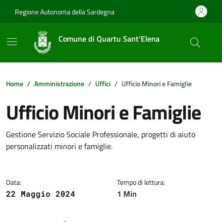
Vai ai contenuti
Vai al footer
Regione Autonoma della Sardegna
Comune di Quartu Sant'Elena
Home
Amministrazione
Uffici
Ufficio Minori e Famiglie
Ufficio Minori e Famiglie
Dettagli della notizia
Gestione Servizio Sociale Professionale, progetti di aiuto
personalizzati minori e famiglie.
Data:
Tempo di lettura:
1 Min
22 Maggio 2024