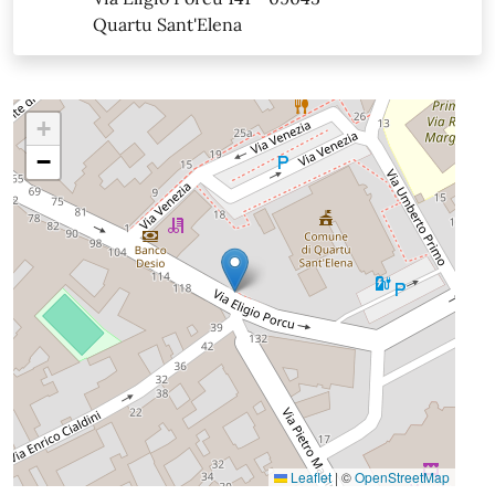
Quartu Sant'Elena
+
−
Leaflet
|
©
OpenStreetMap