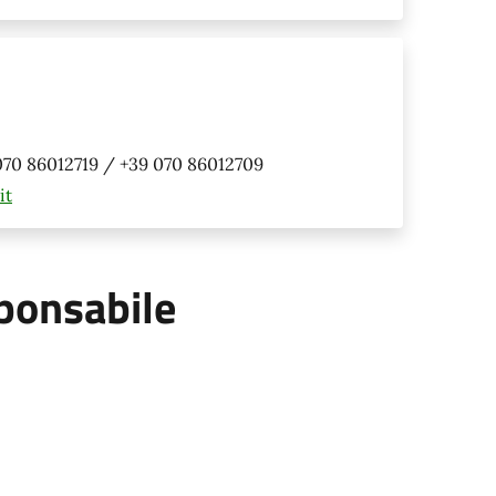
070 86012719 / +39 070 86012709
it
ponsabile