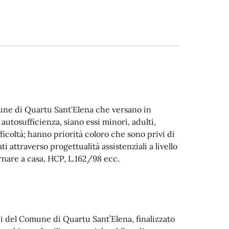
omune di Quartu Sant'Elena
che
versano in
utosufficienza, siano essi minori, adulti,
fficoltà; hanno
p
riorità coloro che sono
privi di
ti attraverso progettualità assistenziali a livello
rnare a casa, HCP, L.162/98 ecc.
ini del Comune di Quartu Sant’Elena, finalizzato