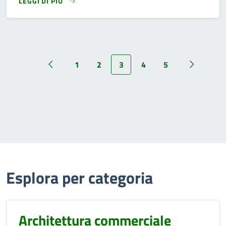
LEGGI DI PIÙ
READ MORE
1
2
3
4
5
Esplora per categoria
Architettura commerciale