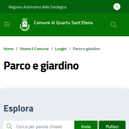
Vai ai contenuti
Vai al footer
Regione Autonoma della Sardegna
Comune di Quartu Sant'Elena
Home
Vivere il Comune
Luoghi
Parco e giardino
Parco e giardino
Esplora
cerca
Invio
Pulisci