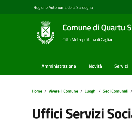
Vai ai contenuti
Vai al footer
Regione Autonoma della Sardegna
Comune di Quartu S
Città Metropolitana di Cagliari
Amministrazione
Novità
Servizi
Home
Vivere il Comune
Luoghi
Sedi Comunali
Uffici Servizi Soci
Dettagli della notizi