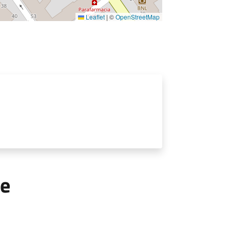
Leaflet
|
©
OpenStreetMap
le