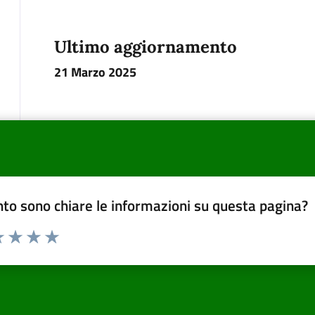
Ultimo aggiornamento
21 Marzo 2025
to sono chiare le informazioni su questa pagina?
a 1 a 5 stelle la pagina
 una stella su 5
luta 2 stelle su 5
Valuta 3 stelle su 5
Valuta 4 stelle su 5
Valuta 5 stelle su 5