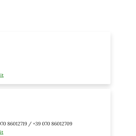
it
070 86012719 / +39 070 86012709
it