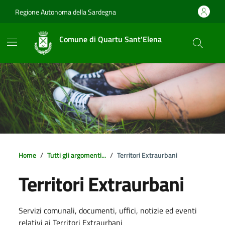
Vai ai contenuti
Vai al footer
Regione Autonoma della Sardegna
Comune di Quartu Sant'Elena
Home
Tutti gli argomenti...
Territori Extraurbani
Territori Extraurbani
Dettagli della notizia
Servizi comunali, documenti, uffici, notizie ed eventi
relativi ai Territori Extraurbani