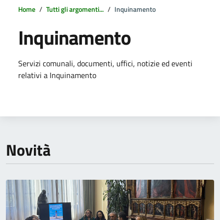
Home
Tutti gli argomenti...
Inquinamento
Inquinamento
Dettagli della notizia
Servizi comunali, documenti, uffici, notizie ed eventi
relativi a Inquinamento
Novità