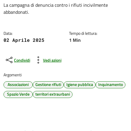
Dettagli della notizia
La campagna di denuncia contro i rifiuti incivilmente
abbandonati.
Data:
Tempo di lettura:
1 Min
02 Aprile 2025
Condividi
Vedi azioni
Argomenti
Associazioni
Gestione rifiuti
Igiene pubblica
Inquinamento
Spazio Verde
territori extraurbani