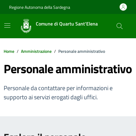
Vai ai contenuti
Vai al footer
Regione Autonoma della Sardegna
Comune di Quartu Sant'Elena
Home
Amministrazione
Personale amministrativo
Personale amministrativo
Personale da contattare per informazioni e
supporto ai servizi erogati dagli uffici.