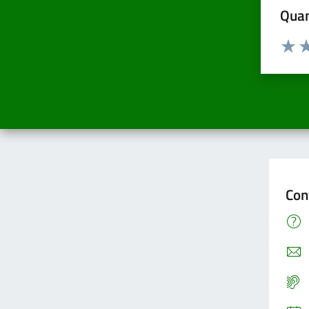
Quan
Valuta d
Valuta
Va
Con