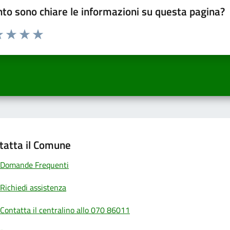
to sono chiare le informazioni su questa pagina?
a 1 a 5 stelle la pagina
 una stella su 5
luta 2 stelle su 5
Valuta 3 stelle su 5
Valuta 4 stelle su 5
Valuta 5 stelle su 5
tatta il Comune
Domande Frequenti
Richiedi assistenza
Contatta il centralino allo 070 86011