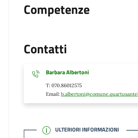
Competenze
Contatti
Barbara Albertoni
T: 070.86012575
Email:
b.albertoni@comune.quartusantel
CONFERMATO
ULTERIORI INFORMAZIONI