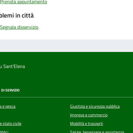
Prenota appuntamento
blemi in città
Segnala disservizio
u Sant'Elena
 DI SERVIZIO
a e pesca
Giustizia e sicurezza pubblica
Imprese e commercio
 stato civile
Mobilità e trasporti
bblici
Salute, benessere e assistenza