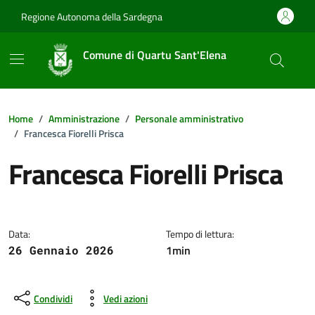
Vai ai contenuti
Vai al footer
Regione Autonoma della Sardegna
Comune di Quartu Sant'Elena
Home
Amministrazione
Personale amministrativo
Francesca Fiorelli Prisca
Francesca Fiorelli Prisca
Dettagli della notizia
Data:
Tempo di lettura:
1min
26 Gennaio 2026
Condividi
Vedi azioni