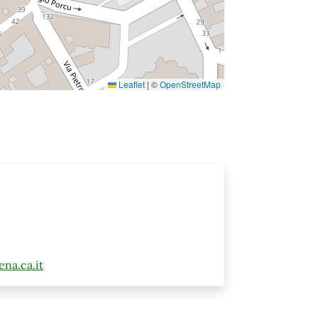
Leaflet
|
©
OpenStreetMap
na.ca.it