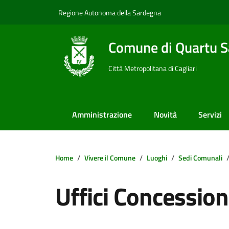
Vai ai contenuti
Vai al footer
Regione Autonoma della Sardegna
Comune di Quartu S
Città Metropolitana di Cagliari
Amministrazione
Novità
Servizi
Home
Vivere il Comune
Luoghi
Sedi Comunali
Uffici Concessio
Dettagli della notizi