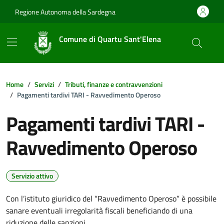
Vai ai contenuti
Vai al footer
Regione Autonoma della Sardegna
Comune di Quartu Sant'Elena
Home
Servizi
Tributi, finanze e contravvenzioni
Pagamenti tardivi TARI - Ravvedimento Operoso
Pagamenti tardivi TARI -
Ravvedimento Operoso
Servizio attivo
Con l’istituto giuridico del “Ravvedimento Operoso” è possibile
sanare eventuali irregolarità fiscali beneficiando di una
riduzione delle sanzioni.