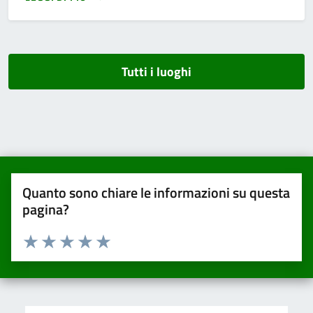
Tutti i luoghi
Quanto sono chiare le informazioni su questa
pagina?
Valuta da 1 a 5 stelle la pagina
Valuta una stella su 5
Valuta 2 stelle su 5
Valuta 3 stelle su 5
Valuta 4 stelle su 5
Valuta 5 stelle su 5