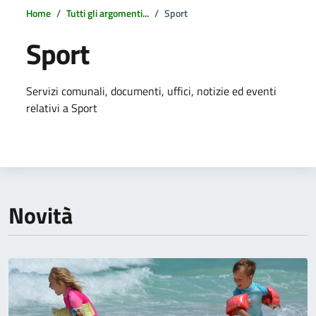
Home
Tutti gli argomenti...
Sport
Sport
Dettagli della notizia
Servizi comunali, documenti, uffici, notizie ed eventi
relativi a Sport
Novità