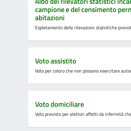
Albo dei rilevatori statistici inc
campione e del censimento perm
abitazioni
Espletamento delle rilevazioni statistiche previst
Categoria:
Voto assistito
Voto per coloro che non possono esercitare auton
Categoria:
Voto domiciliare
Voto previsto per elettori affetti da infermità c