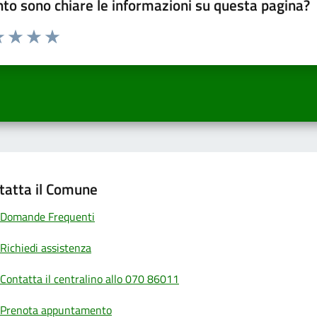
to sono chiare le informazioni su questa pagina?
a 1 a 5 stelle la pagina
 una stella su 5
luta 2 stelle su 5
Valuta 3 stelle su 5
Valuta 4 stelle su 5
Valuta 5 stelle su 5
tatta il Comune
Domande Frequenti
Richiedi assistenza
Contatta il centralino allo 070 86011
Prenota appuntamento