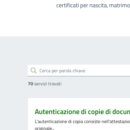
certificati per nascita, matrimon
cerca
70
servizi trovati
Categoria:
Autenticazione di copie di docu
L'autenticazione di copia consiste nell'attestaz
originale...