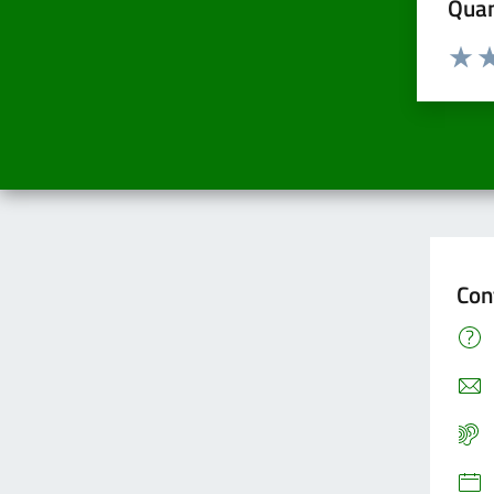
Quan
Valuta d
Valuta
Va
Con