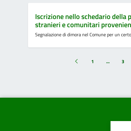
Categoria:
Iscrizione nello schedario della
stranieri e comunitari provenient
Segnalazione di dimora nel Comune per un certo p
1
...
3