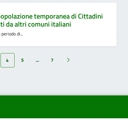
 popolazione temporanea di Cittadini
i da altri comuni italiani
eriodo di...
5
...
7
4