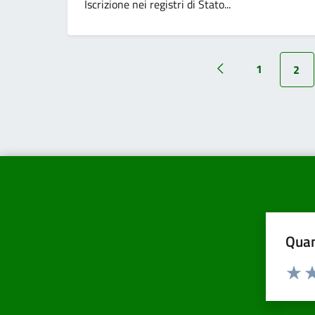
Iscrizione nei registri di Stato...
1
2
Quan
Valuta d
Valuta
Va