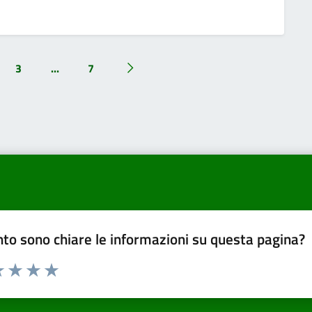
3
...
7
to sono chiare le informazioni su questa pagina?
a 1 a 5 stelle la pagina
 una stella su 5
luta 2 stelle su 5
Valuta 3 stelle su 5
Valuta 4 stelle su 5
Valuta 5 stelle su 5