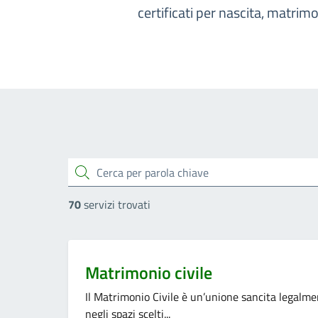
certificati per nascita, matrimon
cerca
70
servizi trovati
Categoria:
Matrimonio civile
Il Matrimonio Civile è un’unione sancita legalmen
negli spazi scelti...