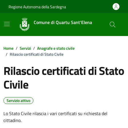
Vai ai contenuti
Vai al footer
Regione Autonoma della Sardegna
Comune di Quartu Sant'Elena
Home
Servizi
Anagrafe e stato civile
Rilascio certificati di Stato Civile
Rilascio certificati di Stato
Civile
Servizio attivo
Lo Stato Civile rilascia i vari certificati su richiesta del
cittadino.