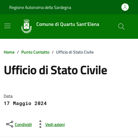
Vai ai contenuti
Vai al footer
Regione Autonoma della Sardegna
Comune di Quartu Sant'Elena
Home
Punto Contatto
Ufficio di Stato Civile
Ufficio di Stato Civile
Dettagli della notizia
Data:
17 Maggio 2024
Condividi
Vedi azioni