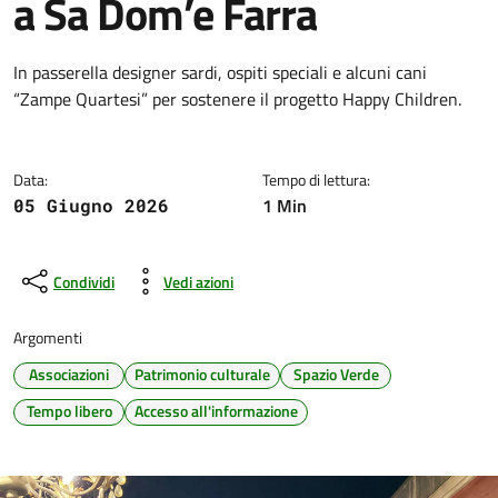
a Sa Dom’e Farra
Dettagli della notizia
In passerella designer sardi, ospiti speciali e alcuni cani
“Zampe Quartesi” per sostenere il progetto Happy Children.
Data:
Tempo di lettura:
1 Min
05 Giugno 2026
Condividi
Vedi azioni
Argomenti
Associazioni
Patrimonio culturale
Spazio Verde
Tempo libero
Accesso all'informazione