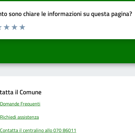
to sono chiare le informazioni su questa pagina?
a 1 a 5 stelle la pagina
 una stella su 5
luta 2 stelle su 5
Valuta 3 stelle su 5
Valuta 4 stelle su 5
Valuta 5 stelle su 5
tatta il Comune
Domande Frequenti
Richiedi assistenza
Contatta il centralino allo 070 86011