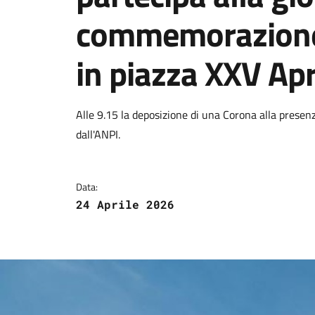
commemorazione
in piazza XXV Apr
Dettagli della notizi
Alle 9.15 la deposizione di una Corona alla presenza
dall'ANPI.
Data:
24 Aprile 2026