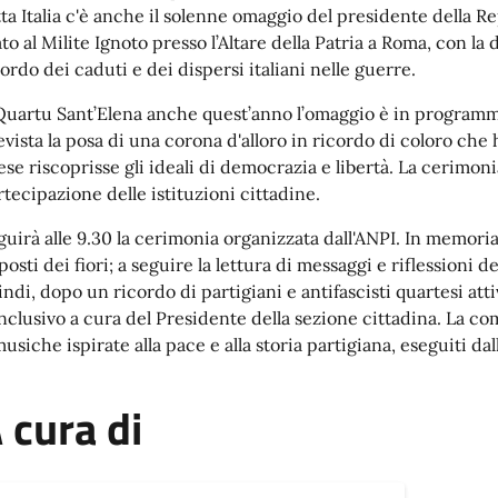
tta Italia c'è anche il solenne omaggio del presidente della Re
ato al Milite Ignoto presso l’Altare della Patria a Roma, con la
cordo dei caduti e dei dispersi italiani nelle guerre.
Quartu Sant’Elena anche quest’anno l’omaggio è in programma 
evista la posa di una corona d'alloro in ricordo di coloro che 
ese riscoprisse gli ideali di democrazia e libertà. La cerimon
rtecipazione delle istituzioni cittadine.
guirà alle 9.30 la cerimonia organizzata dall'ANPI. In memori
osti dei fiori; a seguire la lettura di messaggi e riflessioni d
indi, dopo un ricordo di partigiani e antifascisti quartesi atti
nclusivo a cura del Presidente della sezione cittadina. La
musiche ispirate alla pace e alla storia partigiana, eseguiti d
 cura di