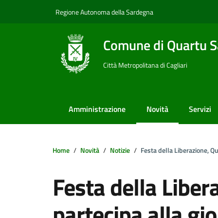
Vai ai contenuti
Vai al footer
Regione Autonoma della Sardegna
Comune di Quartu S
Città Metropolitana di Cagliari
Amministrazione
Novità
Servizi
Home
Novità
Notizie
Festa della Liberazione, Q
Festa della Liber
partecipa alla gio