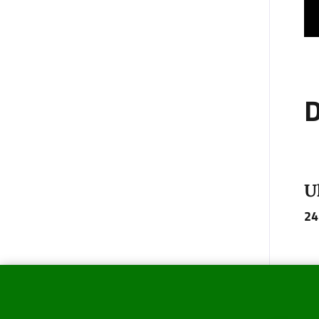
D
U
24