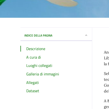
INDICE DELLA PAGINA
Descrizione
An
A cura di
Li
la
Luoghi collegati
Galleria di immagini
Seb
te
Allegati
Go
Dataset
del
A 
ge