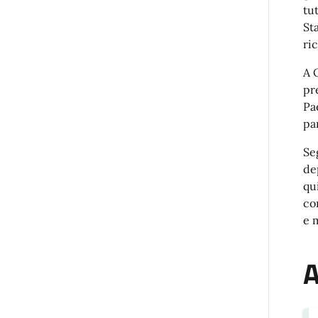
tu
St
ri
A 
pr
Pa
pa
Se
dep
qu
co
e 
A