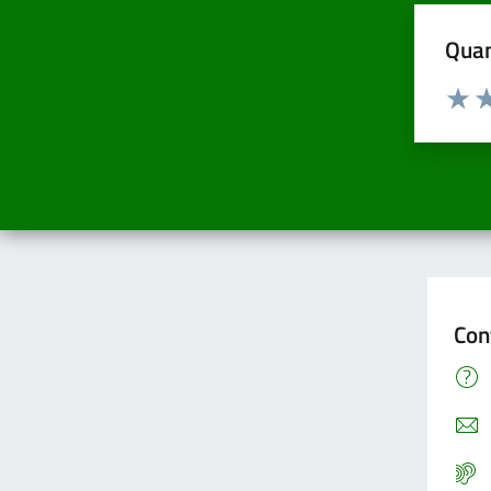
Quan
Valuta d
Valuta
Va
Con