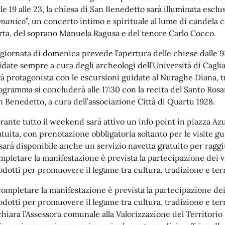
lle 19 alle 23, la chiesa di San Benedetto sarà illuminata esclu
manico
”, un concerto intimo e spirituale al lume di candela 
rta, del soprano Manuela Ragusa e del tenore Carlo Cocco.
 giornata di domenica prevede l’apertura delle chiese dalle 9:30
idate sempre a cura degli archeologi dell’Università di Cagliari
rà protagonista con le escursioni guidate al Nuraghe Diana, tr
ogramma si concluderà alle 17:30 con la recita del Santo Rosar
n Benedetto, a cura dell’associazione Città di Quartu 1928.
rante tutto il weekend sarà attivo un info point in piazza Azun
atuita, con prenotazione obbligatoria soltanto per le visite 
 sarà disponibile anche un servizio navetta gratuito per raggi
mpletare la manifestazione è prevista la partecipazione dei vi
odotti per promuovere il legame tra cultura, tradizione e terr
completare la manifestazione è prevista la partecipazione dei 
odotti per promuovere il legame tra cultura, tradizione e terr
chiara l’Assessora comunale alla Valorizzazione del Territori