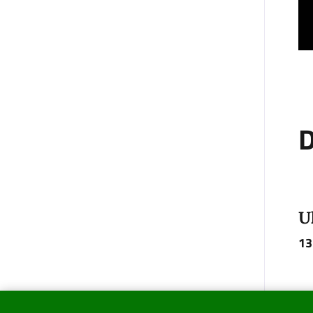
D
U
13