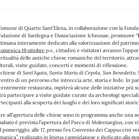
 Comune di Quartu Sant’Elena, in collaborazione con la Fonda
ndazione di Sardegna e l’Associazione Ichnusae, promuove “
ttimana interamente dedicato alla valorizzazione del patrimoni
domenica 19 ottobre
p.v., cittadini e visitatori avranno l’oppor
iritualità delle antiche chiese romaniche del territorio, att
lturali, visite guidate, concerti e momenti di riflessione.
 chiese di
Sant’Agata, Santa Maria di Cepola, San Benedetto, 
 centro di un percorso che intreccia arte, storia e fede. In pa
centemente restaurata, ospiterà alcune delle iniziative più s
trà partecipare a visite guidate curate da archeologi specia
rtecipanti alla scoperta dei luoghi e dei loro significati stori
tre all’apertura delle chiese sono in programma anche una serie
 sabato è prevista l’apertura del Parco di Molentargius, con vis
l pomeriggio, alle 17, presso l’ex Convento dei Cappuccini ver
manica”, realizzato in lingua campidanese e dedicato alla sto