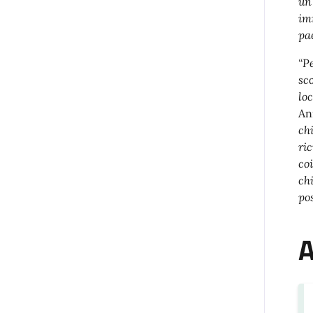
un
im
pa
“P
sc
lo
An
ch
ri
co
ch
pos
A