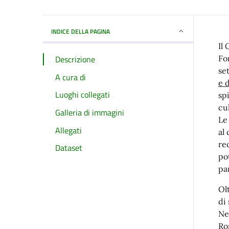
INDICE DELLA PAGINA
Il
Descrizione
Fo
se
A cura di
e 
Luoghi collegati
sp
cu
Galleria di immagini
Le
Allegati
al
re
Dataset
po
pa
Ol
di
Ne
Ro