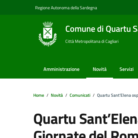
Vai ai contenuti
Vai al footer
Regione Autonoma della Sardegna
Comune di Quartu S
Città Metropolitana di Cagliari
Amministrazione
Novità
Servizi
Home
Novità
Comunicati
Quartu Sant’Elena ospit
Quartu Sant’Elena
Giornate del Rom