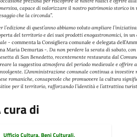
’occasione preziosa per riscoprire le nostre radici e offrire al
mersiva, capace di valorizzare il nostro patrimonio storico in 
esaggio che la circonda
”.
er l’edizione di quest’anno abbiamo voluto ampliare l’iniziati
operta del territorio e dei suoi prodotti enogastronomici, in un
cale -
commenta
la Consigliera comunale e delegata dell’Am
na Maria Demurtas -
. Da non perdere la serata di sabato, con
iesetta di San Benedetto, recentemente restaurata dal Comune,
creare la suggestiva atmosfera del periodo medievale e offrire a
involgente. L’Amministrazione comunale continua a investire n
iese romaniche, consapevole che promuovere la cultura signif
itive per il territorio, rafforzando l’identità e l’attrattiva turi
 cura di
Ufficio Cultura, Beni Culturali,