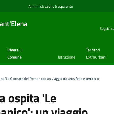
Amministrazione trasparente
ant'Elena
Seguici s
Vivere il
Territori
Comune
Istruzione
Extraurbani
a 'Le Giornate del Romanico': un viaggio tra arte, fede e territorio
 ospita 'Le
anico': un viaggio