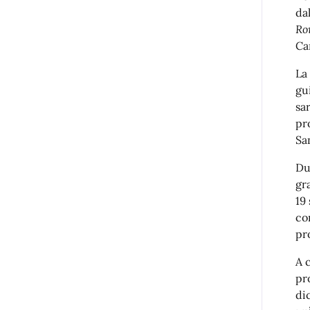
da
Ro
Ca
La
gu
sa
pr
Sa
Du
gr
19
co
pr
A 
pr
di