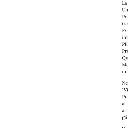
La
Um
Po
Ga
Fr
in
Pi
Pr
Qu
Mo
un
Ne
“
Vi
Pu
all
ar
gl