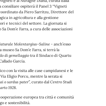
i vigneti e al Nuraghe Diana, curata dalla
 consiliare ospiterà il Panel 3 “Vigneti
 coordinato da Piero Sarritzu, Direttore del
gica in agricoltura e alla gestione
ri e tecnici del settore. La giornata si
 Sa Dom’e Farra, a cura delle associazioni
aturale Molentargius–Saline -
anch’esso
a museo Sa Dom’e Farra, si terrà la
rdo di gemellaggio
tra il Sindaco di Quartu
Callado García.
ico con la visita alle case campidanesi e le
Via Eligio Porcu, mentre la serata si
bai o sardus pater
”, curato dal
Centro Studi
uarto 1928
.
 cooperazione europea tra città e comunità
o e sostenibilità.