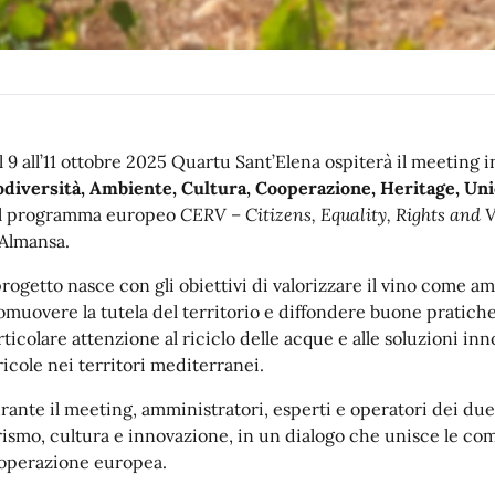
l 9 all’11 ottobre 2025 Quartu Sant’Elena ospiterà il meeting
odiversità, Ambiente, Cultura, Cooperazione, Heritage, Uni
l programma europeo
CERV – Citizens, Equality, Rights and 
 Almansa.
 progetto nasce con gli obiettivi di valorizzare il vino come a
omuovere la tutela del territorio e diffondere buone pratiche
rticolare attenzione al riciclo delle acque e alle soluzioni inn
ricole nei territori mediterranei.
rante il meeting, amministratori, esperti e operatori dei due
rismo, cultura e innovazione, in un dialogo che unisce le co
operazione europea.