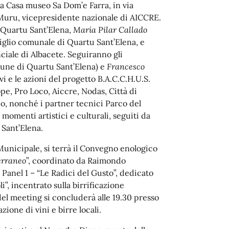
lla Casa museo Sa Dom’e Farra, in via
 Muru, vicepresidente nazionale di AICCRE.
 Quartu Sant’Elena,
María Pilar Callado
iglio comunale di Quartu Sant’Elena, e
ciale di Albacete. Seguiranno gli
ne di Quartu Sant’Elena) e
Francesco
i e le azioni del progetto B.A.C.C.H.U.S.
pe, Pro Loco, Aiccre, Nodas, Città di
o, nonché i partner tecnici Parco del
momenti artistici e culturali, seguiti da
 Sant’Elena.
 Municipale, si terrà il Convegno enologico
terraneo
”, coordinato da Raimondo
l Panel 1 – “Le Radici del Gusto”, dedicato
li”, incentrato sulla birrificazione
 del meeting si concluderà alle 19.30 presso
ione di vini e birre locali.