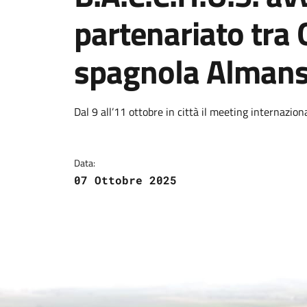
partenariato tra Q
spagnola Alman
Dettagli della notizi
Dal 9 all’11 ottobre in città il meeting internazion
Data:
07 Ottobre 2025