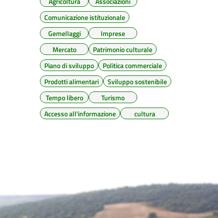
Agricoltura
Associazioni
Comunicazione istituzionale
Gemellaggi
Imprese
Mercato
Patrimonio culturale
Piano di sviluppo
Politica commerciale
Prodotti alimentari
Sviluppo sostenibile
Tempo libero
Turismo
Accesso all'informazione
cultura