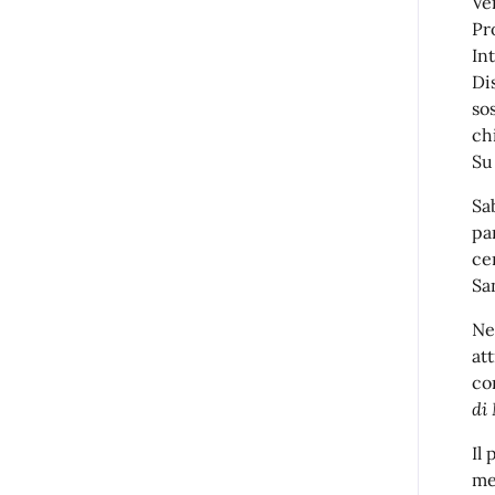
Ve
Pr
In
Di
so
ch
Su
Sab
par
ce
Sa
Ne
at
co
di
Il
me