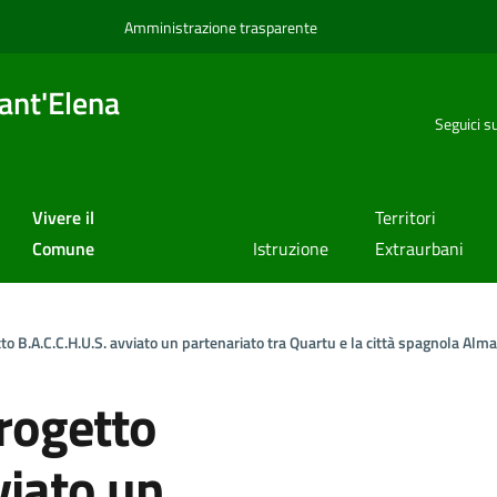
Amministrazione trasparente
ant'Elena
Seguici s
Vivere il
Territori
Comune
Istruzione
Extraurbani
to B.A.C.C.H.U.S. avviato un partenariato tra Quartu e la città spagnola Alm
progetto
viato un