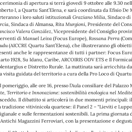
 cerimonia di apertura si terrà giovedì 9 ottobre alle 9.30 ne
berto I, a Quartu Sant’Elena, e sarà coordinata da Efisio De
rteranno i loro saluti istituzionali
Graziano Milia
, Sindaco di
rcía
, Sindaca di Almansa,
Rita Murgioni
, Presidente del Cons
ancisco Valera González
, Vicepresidente del Consiglio provin
terventi di
Manuel Leiva
(Focus Europe),
Rossana Perra
(Comu
ludu
(AICCRE Quartu Sant’Elena), che illustreranno gli obiettiv
esenti anche le rappresentanze di tutti i partner: Focus Euro
arto 1928, Su Idanu, Caribe, ARCOIRIS ODV ETS e Il Formicai
lentargius e Distretto Rurale. La mattinata sarà arricchita da 
a visita guidata del territorio a cura della Pro Loco di Quartu
l pomeriggio, alle ore 16, presso l’Aula consiliare del Palazzo
te, Territorio e Innovazione: sostenibilità enologica nel Medi
sceddu. Il dibattito si articolerà in due momenti principali: i
a tradizione vitivinicola quartese: il Panel 2 – “Lieviti e Luppo
tigianale e sulle fermentazioni sostenibili. La prima giornata
i Antichi Magazzini Ferroviari, con la presentazione e degustaz