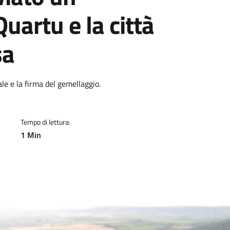
uartu e la città
sa
a
ale e la firma del gemellaggio.
Tempo di lettura:
1 Min