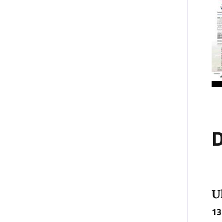
D
U
13