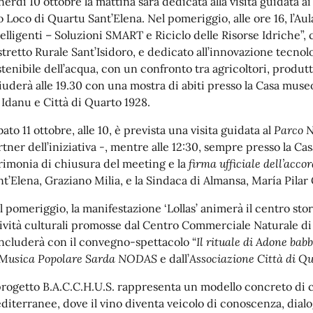
nerdì 10 ottobre la mattina sarà dedicata alla visita guidata a
o Loco di Quartu Sant’Elena. Nel pomeriggio, alle ore 16, l’Aula
telligenti – Soluzioni SMART e Riciclo delle Risorse Idriche”,
stretto Rurale Sant’Isidoro, e dedicato all’innovazione tecnolo
stenibile dell’acqua, con un confronto tra agricoltori, produtto
iuderà alle 19.30 con una mostra di abiti presso la Casa museo
 Idanu e Città di Quarto 1928.
ato 11 ottobre, alle 10, è prevista una visita guidata al
Parco N
tner dell’iniziativa
-
, mentre alle 12:30, sempre presso la Cas
rimonia di chiusura del meeting e la
firma ufficiale dell’acco
nt’Elena, Graziano Milia, e la Sindaca di Almansa, María Pilar 
l pomeriggio, la manifestazione ‘Lollas’ animerà il centro stor
tività culturali promosse dal Centro Commerciale Naturale di 
ncluderà con il convegno-spettacolo “
Il rituale di Adone bab
 Musica Popolare Sarda NODAS
e dall’
Associazione
Città di Q
 progetto B.A.C.C.H.U.S. rappresenta un modello concreto di
diterranee, dove il vino diventa veicolo di conoscenza, dialog