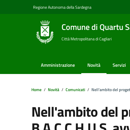
Vai ai contenuti
Vai al footer
Regione Autonoma della Sardegna
Comune di Quartu S
Città Metropolitana di Cagliari
Amministrazione
Novità
Servizi
Home
Novità
Comunicati
Nell'ambito del proget
Nell'ambito del 
B.A.C.C.H.U.S. av