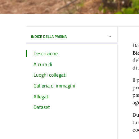
INDICE DELLA PAGINA
Da
Descrizione
Bi
de
A cura di
di
Luoghi collegati
Il
Galleria di immagini
pr
pa
Allegati
ag
Dataset
Du
tu
co