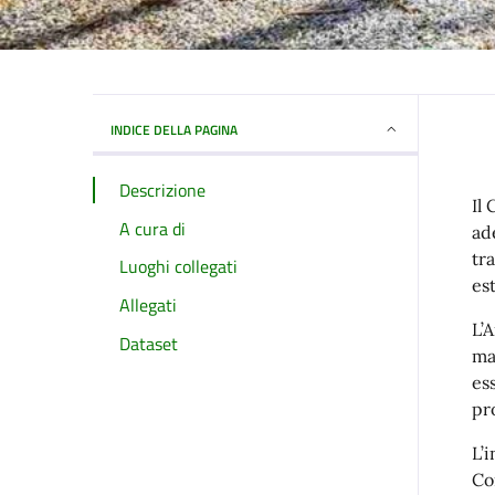
INDICE DELLA PAGINA
Descrizione
Il
A cura di
ad
tr
Luoghi collegati
es
Allegati
L’
Dataset
ma
es
pr
L’
Co