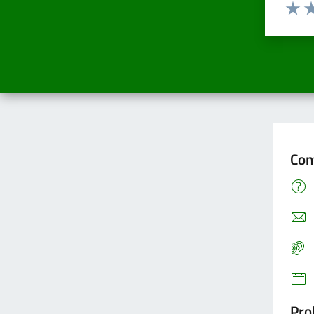
Valuta d
Valuta
Va
Con
Pro