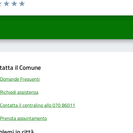
a 1 a 5 stelle la pagina
 una stella su 5
luta 2 stelle su 5
Valuta 3 stelle su 5
Valuta 4 stelle su 5
Valuta 5 stelle su 5
tatta il Comune
Domande Frequenti
Richiedi assistenza
Contatta il centralino allo 070 86011
Prenota appuntamento
blemi in città