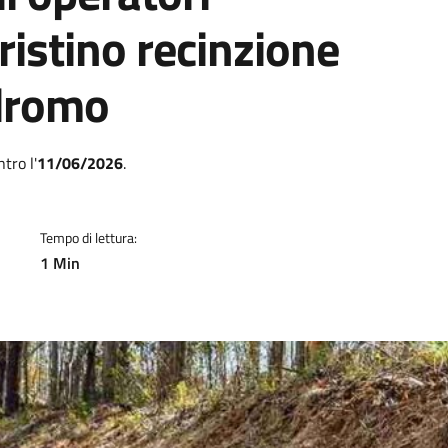
ristino recinzione
odromo
a
tro l'
11/06/2026
.
Tempo di lettura:
1 Min