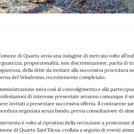
 Comune di Quartu avvia una indagine di mercato volto all’indi
eguatezza, proporzionalità, non discriminazione, parità di t
asparenza, della ditte da invitare alla successiva procedura ne
terna del Velodromo, recentemente completato.
Amministrazione mira così al coinvolgimento e alla partecipa
nifestazioni di interesse presentate avranno comunque il sol
sere invitati a presentare successiva offerta. Il contraente sar
ocedura negoziata senza bando, previa consultazione di alm
intervento è volto al ripristino della recinzione a protezione
mune di Quartu Sant’Elena, crollata a seguito di eventi atmosf