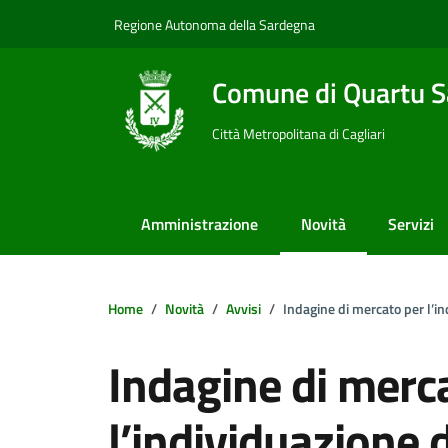
Vai ai contenuti
Vai al footer
Regione Autonoma della Sardegna
Comune di Quartu S
Città Metropolitana di Cagliari
Amministrazione
Novità
Servizi
Home
Novità
Avvisi
Indagine di mercato per l’in
Indagine di merc
l’individuazione 