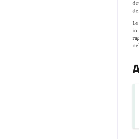
do
de
Le
in
ra
nel
A