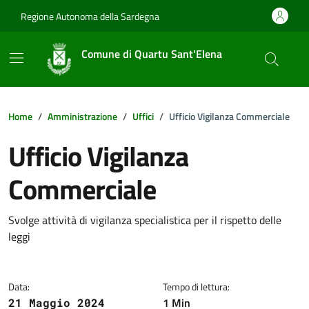
Vai ai contenuti
Vai al footer
Regione Autonoma della Sardegna
Comune di Quartu Sant'Elena
Home
Amministrazione
Uffici
Ufficio Vigilanza Commerciale
Ufficio Vigilanza
Commerciale
Dettagli della notizia
Svolge attività di vigilanza specialistica per il rispetto delle
leggi
Data:
Tempo di lettura:
1 Min
21 Maggio 2024