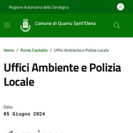
Vai ai contenuti
Vai al footer
Regione Autonoma della Sardegna
Comune di Quartu Sant'Elena
Home
Punto Contatto
Uffici Ambiente e Polizia Locale
Uffici Ambiente e Polizia
Locale
Dettagli della notizia
Data:
05 Giugno 2024