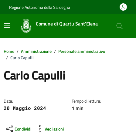
Vai ai contenuti
Vai al footer
Regione Autonoma della Sardegna
Comune di Quartu Sant'Elena
Home
Amministrazione
Personale amministrativo
Carlo Capulli
Carlo Capulli
Dettagli della notizia
Data:
Tempo di lettura:
1 min
20 Maggio 2024
Condividi
Vedi azioni