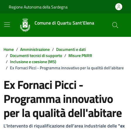
Vai ai contenuti
Vai al footer
Regione Autonoma della Sardegna
Comune di Quartu Sant'Elena
Home
Amministrazione
Documenti e dati
Documenti tecnici di supporto
Misure PNRR
Inclusione e coesione (M5)
Ex Fornaci Picci - Programma innovativo per la qualità dell'abitare
Ex Fornaci Picci -
Programma innovativo
per la qualità dell'abitare
Dettagli della notizia
L'Intervento di riqualificazione dell'area industriale delle
"ex