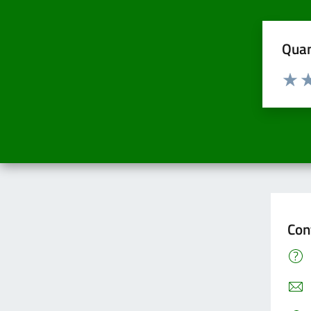
Quan
Valuta d
Valuta
Va
Con