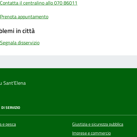
Contatta il centralino allo 070 86011
Prenota appuntamento
blemi in città
Segnala disservizio
u Sant'Elena
 DI SERVIZIO
a e pesca
Giustizia e sicurezza pubblica
Imprese e commercio