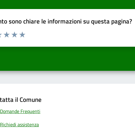
to sono chiare le informazioni su questa pagina?
a 1 a 5 stelle la pagina
 una stella su 5
luta 2 stelle su 5
Valuta 3 stelle su 5
Valuta 4 stelle su 5
Valuta 5 stelle su 5
tatta il Comune
Domande Frequenti
Richiedi assistenza