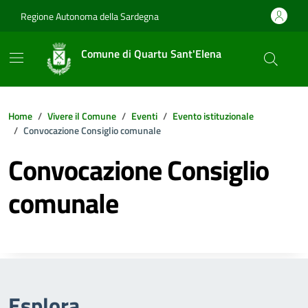
Vai ai contenuti
Vai al footer
Regione Autonoma della Sardegna
Comune di Quartu Sant'Elena
Home
Vivere il Comune
Eventi
Evento istituzionale
Convocazione Consiglio comunale
Convocazione Consiglio
comunale
Esplora