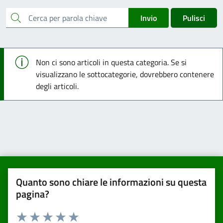
cerca
Invio
Pulisci
Info
Non ci sono articoli in questa categoria. Se si
visualizzano le sottocategorie, dovrebbero contenere
degli articoli.
Quanto sono chiare le informazioni su questa
pagina?
Valuta da 1 a 5 stelle la pagina