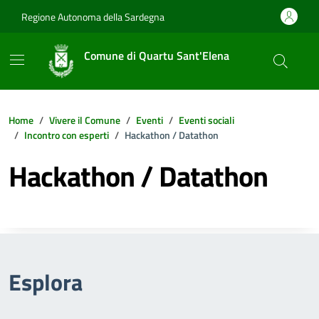
Vai ai contenuti
Vai al footer
Regione Autonoma della Sardegna
Comune di Quartu Sant'Elena
Home
Vivere il Comune
Eventi
Eventi sociali
Incontro con esperti
Hackathon / Datathon
Hackathon / Datathon
Esplora