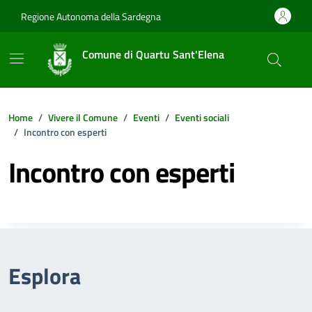
Vai ai contenuti
Vai al footer
Regione Autonoma della Sardegna
Comune di Quartu Sant'Elena
Home
Vivere il Comune
Eventi
Eventi sociali
Incontro con esperti
Incontro con esperti
Esplora