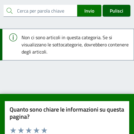
cerca
Invio
Pulisci
Info
Non ci sono articoli in questa categoria. Se si
visualizzano le sottocategorie, dovrebbero contenere
degli articoli.
Quanto sono chiare le informazioni su questa
pagina?
Valuta da 1 a 5 stelle la pagina