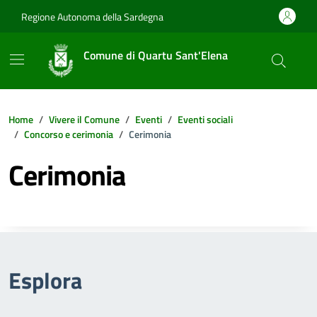
Vai ai contenuti
Vai al footer
Regione Autonoma della Sardegna
Comune di Quartu Sant'Elena
Home
Vivere il Comune
Eventi
Eventi sociali
Concorso e cerimonia
Cerimonia
Cerimonia
Esplora