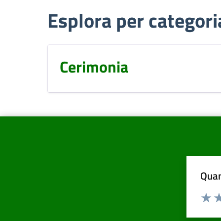
Esplora per categori
Cerimonia
Quan
Valuta d
Valuta
Va