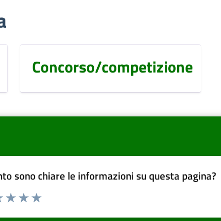
a
Concorso/competizione
to sono chiare le informazioni su questa pagina?
a 1 a 5 stelle la pagina
 una stella su 5
luta 2 stelle su 5
Valuta 3 stelle su 5
Valuta 4 stelle su 5
Valuta 5 stelle su 5