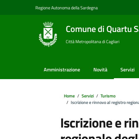
Vai ai contenuti
Vai al footer
Regione Autonoma della Sardegna
Comune di Quartu S
Città Metropolitana di Cagliari
Amministrazione
Novità
Servizi
Home
Servizi
Turismo
Iscrizione e rinnovo al registro regi
Iscrizione e ri
regionale degl