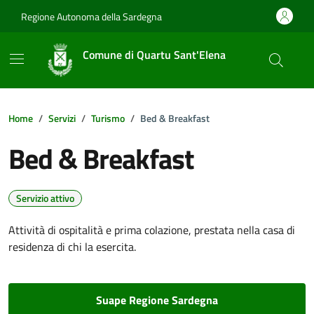
Vai ai contenuti
Vai al footer
Regione Autonoma della Sardegna
Comune di Quartu Sant'Elena
Home
Servizi
Turismo
Bed & Breakfast
Bed & Breakfast
Servizio attivo
Attività di ospitalità e prima colazione, prestata nella casa di
residenza di chi la esercita.
Suape Regione Sardegna