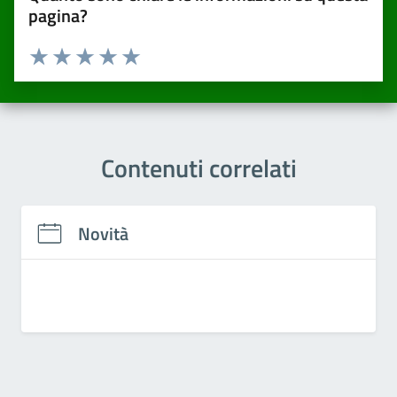
pagina?
Valuta da 1 a 5 stelle la pagina
Valuta una stella su 5
Valuta 2 stelle su 5
Valuta 3 stelle su 5
Valuta 4 stelle su 5
Valuta 5 stelle su 5
Contenuti correlati
Novità