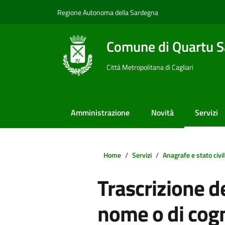
Vai ai contenuti
Vai al footer
Regione Autonoma della Sardegna
Comune di Quartu S
Città Metropolitana di Cagliari
Amministrazione
Novità
Servizi
Home
Servizi
Anagrafe e stato civi
Trascrizione de
nome o di cog