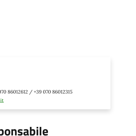
070 86012612 / +39 070 86012315
it
ponsabile