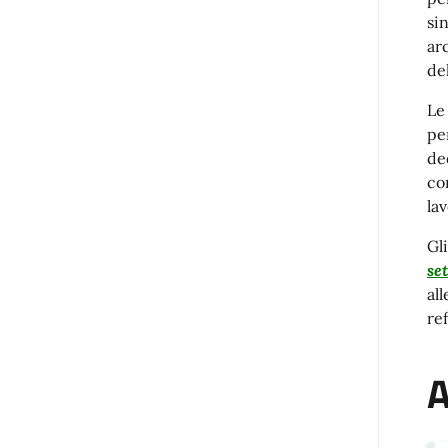
si
ar
de
Le
pe
de
co
lav
Gl
se
al
re
A