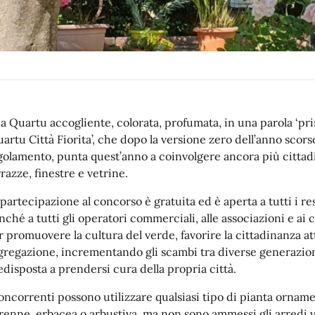
a Quartu accogliente, colorata, profumata, in una parola ‘primav
artu Città Fiorita’, che dopo la versione zero dell’anno scors
golamento, punta quest’anno a coinvolgere ancora più cittadini
razze, finestre e vetrine.
 partecipazione al concorso è gratuita ed è aperta a tutti i 
nché a tutti gli operatori commerciali, alle associazioni e ai 
r promuovere la cultura del verde, favorire la cittadinanza at
gregazione, incrementando gli scambi tra diverse generazio
edisposta a prendersi cura della propria città.
concorrenti possono utilizzare qualsiasi tipo di pianta orname
renne, erbacea o arbustiva, ma non sono ammessi gli arredi v