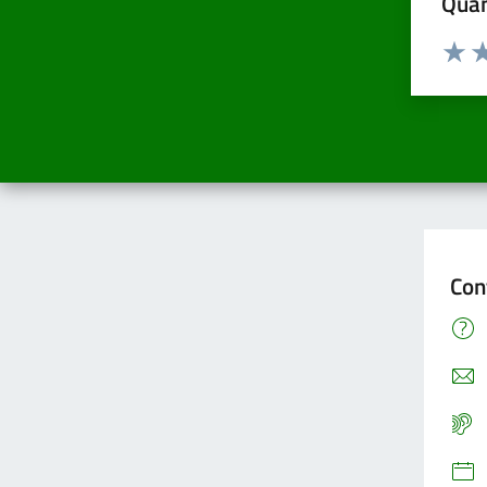
Quan
Valuta d
Valuta
Va
Con