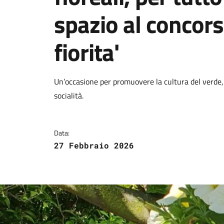
spazio al concors
fiorita'
Dettagli della notizi
Un’occasione per promuovere la cultura del verde, 
socialità.
Data:
27 Febbraio 2026