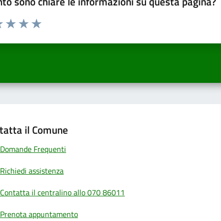
to sono chiare le informazioni su questa pagina?
a 1 a 5 stelle la pagina
 una stella su 5
luta 2 stelle su 5
Valuta 3 stelle su 5
Valuta 4 stelle su 5
Valuta 5 stelle su 5
tatta il Comune
Domande Frequenti
Richiedi assistenza
Contatta il centralino allo 070 86011
Prenota appuntamento