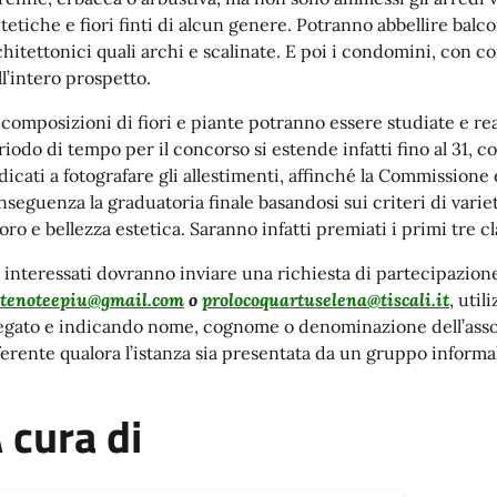
ntetiche e fiori finti di alcun genere. Potranno abbellire balco
chitettonici quali archi e scalinate. E poi i condomini, con
ll’intero prospetto.
 composizioni di fiori e piante potranno essere studiate e rea
riodo di tempo per il concorso si estende infatti fino al 31, c
dicati a fotografare gli allestimenti, affinché la Commissione 
nseguenza la graduatoria finale basandosi sui criteri di variet
oro e bellezza estetica. Saranno infatti premiati i primi tre cla
i interessati dovranno inviare una richiesta di partecipazione
ttenoteepiu@gmail.com
o
prolocoquartuselena@tiscali.it
, util
legato e indicando nome, cognome o denominazione dell’assoc
ferente qualora l’istanza sia presentata da un gruppo informa
 cura di