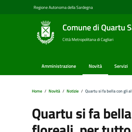
Vai ai contenuti
Vai al footer
Regione Autonoma della Sardegna
Comune di Quartu S
Città Metropolitana di Cagliari
Amministrazione
Novità
Servizi
Home
Novità
Notizie
Quartu si fa bella con gli a
Quartu si fa bella
floreali, per tutt