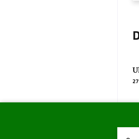
D
U
27