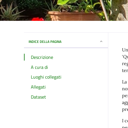
INDICE DELLA PAGINA
Un
Descrizione
‘
Qu
re
A cura di
ter
Luoghi collegati
La
Allegati
no
pe
Dataset
ag
pr
I 
pe