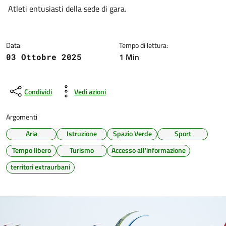
Dettagli della notizia
Atleti entusiasti della sede di gara.
Data:
Tempo di lettura:
1 Min
03 Ottobre 2025
Condividi
Vedi azioni
Argomenti
Aria
Istruzione
Spazio Verde
Sport
Tempo libero
Turismo
Accesso all'informazione
territori extraurbani