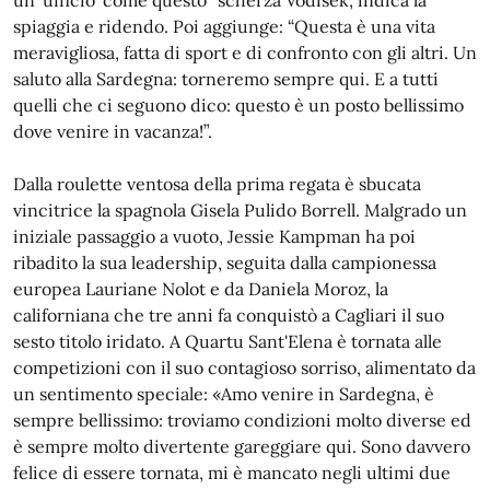
un 'ufficio' come questo" scherza Vodisek, indica la
spiaggia e ridendo. Poi aggiunge: “Questa è una vita
meravigliosa, fatta di sport e di confronto con gli altri. Un
saluto alla Sardegna: torneremo sempre qui. E a tutti
quelli che ci seguono dico: questo è un posto bellissimo
dove venire in vacanza!”.
Dalla roulette ventosa della prima regata è sbucata
vincitrice la spagnola Gisela Pulido Borrell. Malgrado un
iniziale passaggio a vuoto, Jessie Kampman ha poi
ribadito la sua leadership, seguita dalla campionessa
europea Lauriane Nolot e da Daniela Moroz, la
californiana che tre anni fa conquistò a Cagliari il suo
sesto titolo iridato. A Quartu Sant'Elena è tornata alle
competizioni con il suo contagioso sorriso, alimentato da
un sentimento speciale: «Amo venire in Sardegna, è
sempre bellissimo: troviamo condizioni molto diverse ed
è sempre molto divertente gareggiare qui. Sono davvero
felice di essere tornata, mi è mancato negli ultimi due