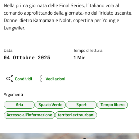
Dettagli della notizia
Nella prima giornata delle Final Series, l’italiano vola al
comando approfittando della giornata-no dell'iridato uscente.
Donne: dietro Kampman e Nolot, copertina per Young e
Lengwiler.
Data:
Tempo di lettura:
1 Min
04 Ottobre 2025
Condividi
Vedi azioni
Argomenti
Aria
Spazio Verde
Sport
Tempo libero
Accesso all'informazione
territori extraurbani