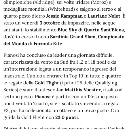
olimpioniche (Aldridge), sei volte iridate (Moroz) e
medagliate mondiali (Whitehead) e salgono al terzo e al
quarto posto dietro
Jessie Kampman
e
Lauriane Nolot
. È
stato un venerdì
3 ottobre
da impazzire, nelle acque
antistanti lo stabilimento
Blue Sky di Quartu Sant'Elena
,
dov'è in corso il nono
Sardinia Grand Slam
,
Campionato
del Mondo di Formula Kite
.
Pianosi ha concluso da leader una giornata difficile,
caratterizzata da vento da Sud fra i 12 e i 18 nodi e da
un'interruzione legata a un temporaneo ingresso del
maestrale. L'unico a entrare in Top 10 in tutte e quattro
le regate della
Gold Flight
(i primi 25 delle Qualifying
Series) è stato il tedesco
Jan Matthis Voester
, risalito al
settimo posto.
Pianosi
è partito con un 12esimo posto,
poi diventato ‘scarto’, si è riscattato vincendo la regata
F2, poi ha collezionato un ottavo e un terzo posto. Ora
guida la Gold Flight con
23.0 punti
.
Dietro di lui una vittoria ciascuno per lo sloveno Vodisek,