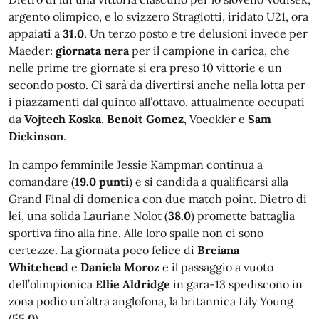
argento olimpico, e lo svizzero Stragiotti, iridato U21, ora
appaiati a
31.0
. Un terzo posto e tre delusioni invece per
Maeder:
giornata nera
per il campione in carica, che
nelle prime tre giornate si era preso 10 vittorie e un
secondo posto. Ci sarà da divertirsi anche nella lotta per
i piazzamenti dal quinto all’ottavo, attualmente occupati
da
Vojtech Koska
,
Benoit Gomez
, Voeckler e
Sam
Dickinson
.
In campo femminile Jessie Kampman continua a
comandare (
19.0 punti
) e si candida a qualificarsi alla
Grand Final di domenica con due match point. Dietro di
lei, una solida Lauriane Nolot (
38.0
) promette battaglia
sportiva fino alla fine. Alle loro spalle non ci sono
certezze. La giornata poco felice di
Breiana
Whitehead
e
Daniela Moroz
e il passaggio a vuoto
dell’olimpionica
Ellie Aldridge
in gara-13 spediscono in
zona podio un’altra anglofona, la britannica Lily Young
(
55.0
).