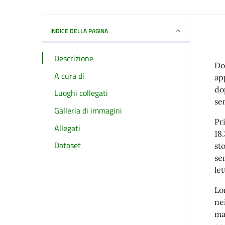
INDICE DELLA PAGINA
Descrizione
Do
A cura di
ap
do
Luoghi collegati
se
Galleria di immagini
Pr
Allegati
18
Dataset
st
se
le
Lo
ne
ma