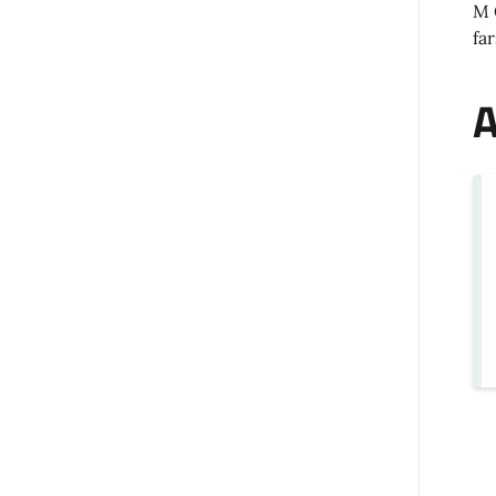
M C
far
A