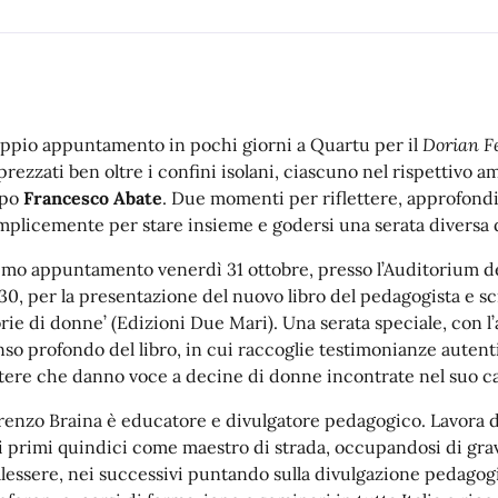
ppio appuntamento in pochi giorni a Quartu per il
Dorian Fe
prezzati ben oltre i confini isolani, ciascuno nel rispettivo 
po
Francesco Abate
. Due momenti per riflettere, approfondi
mplicemente per stare insieme e godersi una serata diversa da
imo appuntamento venerdì 31 ottobre, presso l’Auditorium della
.30, per la presentazione del nuovo libro del pedagogista e scr
orie di donne’ (Edizioni Due Mari). Una serata speciale, con 
nso profondo del libro, in cui raccoglie testimonianze autenti
ttere che danno voce a decine di donne incontrate nel suo 
renzo Braina è educatore e divulgatore pedagogico. Lavora d
i primi quindici come maestro di strada, occupandosi di gravi
lessere, nei successivi puntando sulla divulgazione pedagog