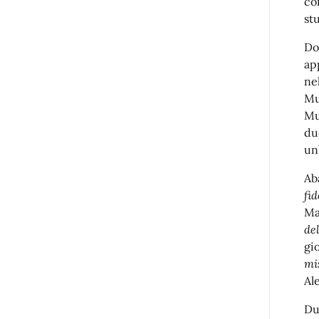
co
st
Do
ap
ne
Mu
Mu
du
un
Ab
fid
Ma
del
gi
mi
Al
Du