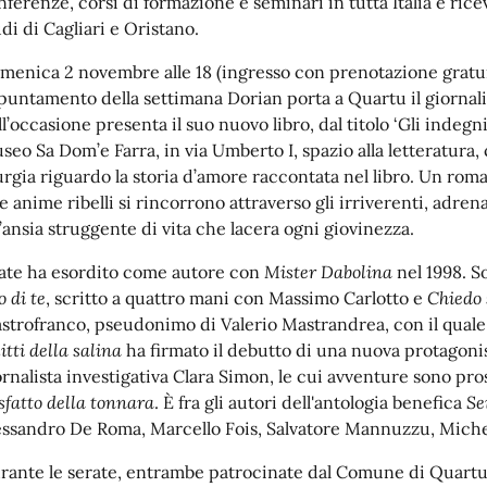
nferenze, corsi di formazione e seminari in tutta Italia e rice
udi di Cagliari e Oristano.
menica 2 novembre alle 18 (ingresso con prenotazione gratuit
puntamento della settimana Dorian porta a Quartu il giornali
ll’occasione presenta il suo nuovo libro, dal titolo ‘Gli indegn
seo Sa Dom’e Farra, in via Umberto I, spazio alla letteratura
rgia riguardo la storia d’amore raccontata nel libro. Un rom
e anime ribelli si rincorrono attraverso gli irriverenti, adren
’ansia struggente di vita che lacera ogni giovinezza.
ate ha esordito come autore con
Mister Dabolina
nel 1998. Son
o di te
, scritto a quattro mani con Massimo Carlotto e
Chiedo 
strofranco, pseudonimo di Valerio Mastrandrea, con il quale 
itti della salina
ha firmato il debutto di una nuova protagonist
ornalista investigativa Clara Simon, le cui avventure sono pr
sfatto della tonnara
. È fra gli autori dell'antologia benefica
Se
essandro De Roma, Marcello Fois, Salvatore Mannuzzu, Miche
rante le serate, entrambe patrocinate dal Comune di Quartu 