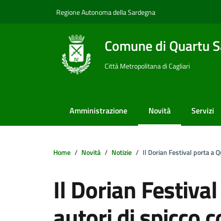
Vai ai contenuti
Vai al footer
Regione Autonoma della Sardegna
Comune di Quartu S
Città Metropolitana di Cagliari
Amministrazione
Novità
Servizi
Home
Novità
Notizie
Il Dorian Festival porta a
Il Dorian Festiva
autori di spicco