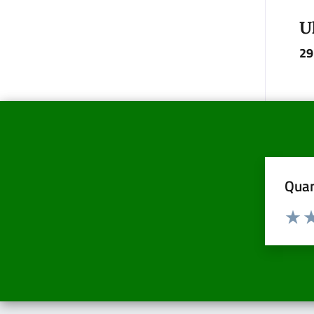
U
29
Quan
Valuta d
Valuta
Va