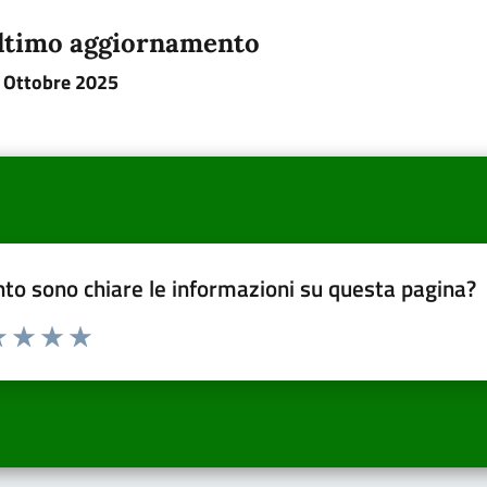
ltimo aggiornamento
 Ottobre 2025
to sono chiare le informazioni su questa pagina?
a 1 a 5 stelle la pagina
 una stella su 5
luta 2 stelle su 5
Valuta 3 stelle su 5
Valuta 4 stelle su 5
Valuta 5 stelle su 5