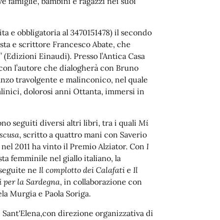
ve famiglie, bambini e ragazzi nei suoi
a e obbligatoria al 3470151478) il secondo
sta e scrittore Francesco Abate, che
i’ (Edizioni Einaudi). Presso l’Antica Casa
, con l’autore che dialogherà con Bruno
anzo travolgente e malinconico, nel quale
alinici, dolorosi anni Ottanta, immersi in
o seguiti diversi altri libri, tra i quali
Mi
scusa
, scritto a quattro mani con Saverio
nel 2011 ha vinto il Premio Alziator. Con
I
a femminile nel giallo italiano, la
oseguite ne
Il complotto dei Calafati
e
Il
i per la Sardegna
, in collaborazione con
la Murgia e Paola Soriga.
Sant'Elena,con direzione organizzativa di